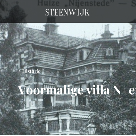
STEENW
I
JK
< Historie
Voormalige villa Nij